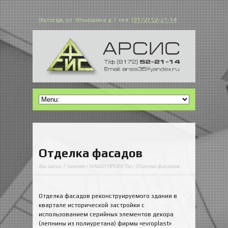
Вологда, ул. Ильюшина д.7 тел:
(8172) 52-21-14
Отделка фасадов
Вы здесь:
Главная
/
НАШИ ПРОЕКТЫ
/ Отделка фасадов
Отделка фасадов реконструируемого здания в
квартале исторической застройки с
использованием серийных элементов декора
(лепнины из полиуретана) фирмы «evroplast»