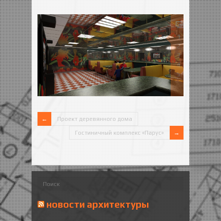
1
2
3
4
5
Проект деревянного дома
Гостиничный комплекс «Парус»
новости архитектуры