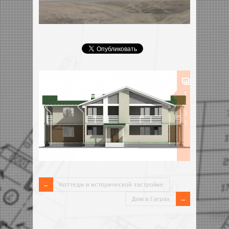
1
2
3
4
Коттедж в исторической застройке
Дом в Гаграх