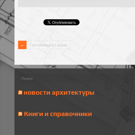
Гостиница в Гаграх
новости архитектуры
Книги и справочники