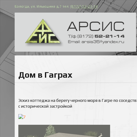
Вологда, ул. Ильюшина д.7 тел:
(8172) 52-21-14
Дом в Гаграх
Эскиз коттеджа на берегу черного моря в Гагре по соседств
с исторической застройкой