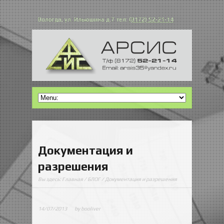
Вологда, ул. Ильюшина д.7 тел:
(8172) 52-21-14
Документация и
разрешения
Вы здесь:
Главная
/
БЛОГ
/ Документация и разрешения
14/07/2013
by booliver