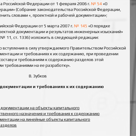
 Российской Федерации от 1 февраля 2006 г.
№ 54
«О
ерации» (Собрание законодательства Российской Федерации,
менить словами «, проектной и рабочей документации»;
сийской Федерации от 5 марта 2007 г.
№ 145
«О порядке
роектной документации и результатов инженерных изысканий»
 № 11, ст. 1336) изложить в следующей редакции:
о вступления в силу утверждаемого Правительством Российской
ментации и требованиях к их содержанию, при проведении
 составу и требованиям к содержанию разделов этой
 требованиями на ее разработку».
дерации В. Зубков
 документации и требованиях к их содержанию
й документации на объекты капитального
ственного назначения и требования к содержанию
кументации на линейные объекты капитального
разделов