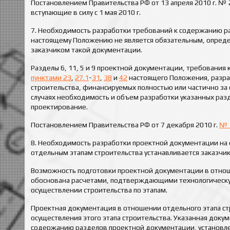
Постановлением Правительства РФ от 13 апреля 2010 г. №
вступающие в силу с 1 мая 2010 г.
7. Необходимость разработки требований к содержанию р
настоящему Положению не является обязательным, опреде
заказчиком такой документации.
Разделы 6, 11, 5 и 9 проектной документации, требовани
пунктами 23
,
27.1
-
31
,
38
и
42
настоящего Положения, разра
строительства, финансируемых полностью или частично за
случаях необходимость и объем разработки указанных раз
проектирование.
Постановлением Правительства РФ от 7 декабря 2010 г.
№ 
8. Необходимость разработки проектной документации на 
отдельным этапам строительства устанавливается заказчик
Возможность подготовки проектной документации в отнош
обоснована расчетами, подтверждающими технологическу
осуществлении строительства по этапам.
Проектная документация в отношении отдельного этапа с
осуществления этого этапа строительства. Указанная доку
содержанию разделов проектной документации, установл