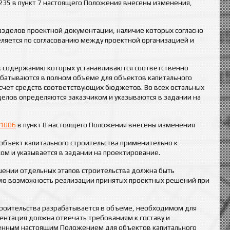
 235 в пункт 7 настоящего Положения внесены изменения,
азделов проектной документации, наличие которых согласно
ляется по согласованию между проектной организацией и
я к содержанию которых устанавливаются соответственно
батываются в полном объеме для объектов капитального
 счет средств соответствующих бюджетов. Во всех остальных
делов определяются заказчиком и указываются в задании на
1006
в пункт 8 настоящего Положения внесены изменения
объект капитального строительства применительно к
ом и указывается в задании на проектирование.
ении отдельных этапов строительства должна быть
ю возможность реализации принятых проектных решений при
троительства разрабатывается в объеме, необходимом для
ментация должна отвечать требованиям к составу и
енным настоящим Положением для объектов капитального