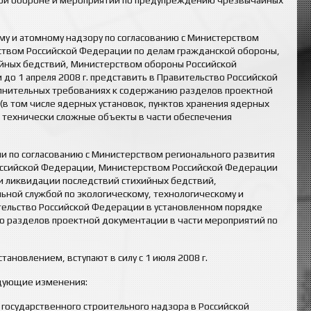
кой обороне и мероприятий по предупреждению чрезвычайных
му и атомному надзору по согласованию с Министерством
ством Российской Федерации по делам гражданской обороны,
йных бедствий, Министерством обороны Российской
о 1 апреля 2008 г. представить в Правительство Российской
лнительных требованиях к содержанию разделов проектной
в том числе ядерных установок, пунктов хранения ядерных
и технически сложные объекты в части обеспечения
и по согласованию с Министерством регионального развития
оссийской Федерации, Министерством Российской Федерации
и ликвидации последствий стихийных бедствий,
ной службой по экологическому, технологическому и
ительство Российской Федерации в установленном порядке
 разделов проектной документации в части мероприятий по
новлением, вступают в силу с 1 июля 2008 г.
едующие изменения:
государственного строительного надзора в Российской