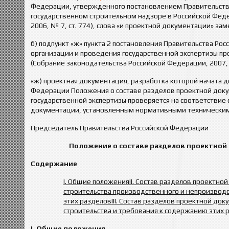
Федерации, утвержденного постановлением Правительства
государственном строительном надзоре в Российской Фед
2006, № 7, ст. 774), слова «и проектной документации» за
б) подпункт «ж» пункта 2 постановления Правительства Рос
организации и проведения государственной экспертизы п
(Собрание законодательства Российской Федерации, 2007,
«ж) проектная документация, разработка которой начата д
Федерации Положения о составе разделов проектной доку
государственной экспертизы проверяется на соответствие
документации, установленным нормативными техническими
Председатель Правительства Российской Фе
Положение
о составе разделов проектной
Содержание
I. Общие положения
II. Состав разделов проектно
строительства производственного и непроизвод
этих разделов
III. Состав разделов проектной до
строительства и требования к содержанию этих 
I. Общие положения