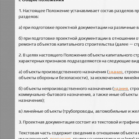
1. Настоящее Положение устанавливает состав разделов п
разделов:
а) при подготовке проектной документации на различные в
б) при подготовке проектной документации в отношении от
ремонта объектов капитального строительства (далее — ст
2. В целях настоящего Положения объекты капитального ст
характерных признаков подразделяются на следующие вид
а) объекты производственного назначения (
здания
, строе
объекты обороны и безопасности), за исключением линейн
б) объекты непроизводственного назначения (
здания
, стр
коммунально-бытового назначения, а также иные объекты 
назначения);
в) линейные объекты (трубопроводы, автомобильные и жел
3. Проектная документация состоит из текстовой и графиче
Текстовая часть содержит сведения в отношении объекта 
иных решений,
пояснения
, ссылки на нормативные и (или)