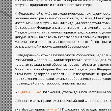
Российской Федерации, в части мероприятий по гражданс
ситуаций природного и техногенного характера.
4. Федеральной службе по экологическому, технологическо
регионального развития Российской Федерации, Министер
чрезвычайным ситуациям и ликвидации последствий стихи
Федерации и Федеральным агентством по атомной энергии д
Федерации в установленном порядке предложения о допо
документации на объекты использования атомной энергии (
материалов и радиоактивных веществ), на особо опасные 
радиационной и промышленной безопасности.
5. Федеральной службе безопасности Российской Федераци
Российской Федерации, Министерством внутренних дел Р
по делам гражданской обороны, чрезвычайным ситуациям 
Министерством обороны Российской Федерации и Федераль
атомному надзору до 1 апреля 2008 г. представить в Прав
предложения о дополнительных требованиях к содержанию
противодействию террористическим актам.
6.
Пункты 9
—
42
Положения, утвержденного настоящим поста
7. Внести в акты Правительства Российской Федерации сл
а) в абзаце первом
пункта 13
Положения об осуществлении 